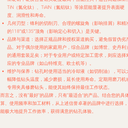
TiN（氮化钛）、TiAlN（氮铝钛）等涂层能显著提升表面硬
度、润滑性和寿命。
几何刃型
：锋利的切削刃、合理的螺旋角（影响排屑）和精
的118°或135°顶角（影响定心和切入）是关键。
品牌与渠道
：选择正规品牌和授权渠道购买，避免假冒伪劣
品。对于偶尔使用的家庭用户，综合品牌（如博世、史丹利
的通用套装足矣；对于专业用户或特定加工需求，则应选择
应的专业品牌（如山特维克、欧士机等）。
维护与保养
：钻孔时使用适当的冷却液（如切削油），可以
幅降低钻头温度，减少磨损，延长使用寿命。定期用磨刀机
专用夹具修磨钻头，能使其始终保持最佳工作状态。
而言之，没有“最好”的品牌，只有“最适合”的产品。结合您的具
预算、使用频率和加工材料，从上述信誉卓著的品牌中进行选择
就能极大地提升工作效率，获得满意的钻孔体验。