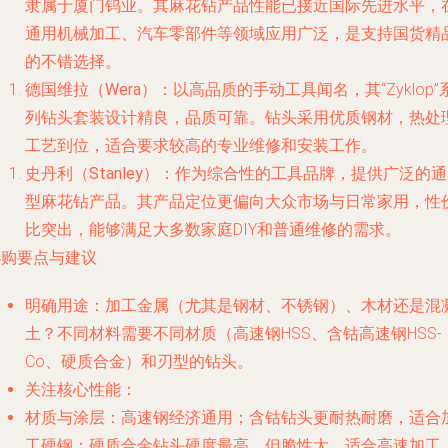
隶属于厦门钨业。其麻花钻产品性能已接近国际先进水平，
通用机械加工、汽车零部件等领域应用广泛，是支持国货精
的不错选择。
德国维拉（Wera）
：以高品质的手动工具闻名，其“Zyklop”
列钻头套装设计精良，品质可靠。钻头采用优质钢材，热处
工艺到位，适合要求较高的专业维修和安装工作。
史丹利（Stanley）
：作为综合性的工具品牌，提供广泛的通
型麻花钻产品。其产品定位更偏向大众市场与日常家用，性
比突出，能够满足大多数家庭DIY和普通维修的需求。
选购要点与建议
明确用途
：加工金属（尤其是钢材、不锈钢）、木材还是混
土？不同材料需要不同材质（高速钢HSS、含钴高速钢HSS-
Co、硬质合金）和刃型的钻头。
关注核心性能
：
材质与涂层
：高速钢经济通用；含钴钻头更耐热耐磨，适合
工硬钢；硬质合金钻头硬度最高，但脆性大，适合高速加工