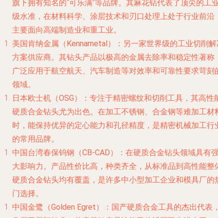
旗下拥有知名的“可乐满”等品牌。其麻花钻代表了顶尖的工
级水准，在材料科学、涂层技术和刃口处理上处于行业前沿
主要面向高端制造业和重工业。
美国肯纳金属（Kennametal）
：另一家世界级的工业切削解
方案供应商。其钻头产品以极高的金属去除率和稳定性著称
广泛应用于航空航天、汽车制造等对效率和可靠性要求苛刻
领域。
日本欧士机（OSG）
：专注于精密螺纹和切削工具，其高性
硬质合金钻头尤为出色。在加工不锈钢、合金钢等难加工材
时，能保持优异的定心能力和孔径精度，是精密机械加工行
的常用品牌。
中国台湾春保钨钢（CB-CAD）
：在硬质合金钻头领域具有
大影响力。产品性价比高，种类齐全，从标准品到高性能整
硬质合金钻头均有覆盖，是许多中小型加工企业和模具厂的
门选择。
中国金鹭（Golden Egret）
：国产硬质合金工具的杰出代表