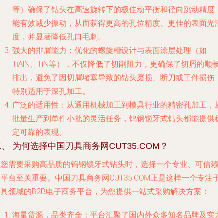
等）确保了钻头在高速旋转下的极佳动平衡和径向跳动精度
能有效减少振动，从而获得更高的孔位精度、更佳的表面光
度，并显著降低孔口毛刺。
强大的排屑能力
：优化的螺旋槽设计与表面涂层处理（如
TiAlN、TiN等），不仅降低了切削阻力，更确保了切屑的顺
排出，避免了因切屑堵塞导致的钻头磨损、断刀或工件损伤
特别适用于深孔加工。
广泛的适用性
：从通用机械加工到模具行业的精密孔加工，
批量生产到单件小批的灵活任务，钨钢锁牙式钻头都能提供
定可靠的表现。
二、 为何选择中国刀具商务网CUT35.COM？
当您需要采购高品质的钨钢锁牙式钻头时，选择一个专业、可信
平台至关重要。中国刀具商务网CUT35.COM正是这样一个专注
刀具领域的B2B电子商务平台，为您提供一站式采购解决方案：
海量货源，品类齐全
：平台汇聚了国内外众多知名品牌及实