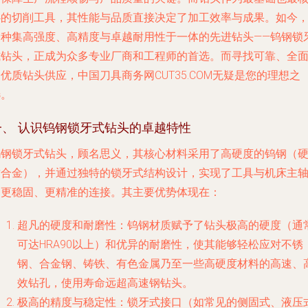
心的切削工具，其性能与品质直接决定了加工效率与成果。如今
一种集高强度、高精度与卓越耐用性于一体的先进钻头——钨钢锁
式钻头，正成为众多专业厂商和工程师的首选。而寻找可靠、全
优质钻头供应，中国刀具商务网CUT35.COM无疑是您的理想之
选。
一、 认识钨钢锁牙式钻头的卓越特性
钨钢锁牙式钻头，顾名思义，其核心材料采用了高硬度的钨钢（
质合金），并通过独特的锁牙式结构设计，实现了工具与机床主
间更稳固、更精准的连接。其主要优势体现在：
超凡的硬度和耐磨性
：钨钢材质赋予了钻头极高的硬度（通
可达HRA90以上）和优异的耐磨性，使其能够轻松应对不锈
钢、合金钢、铸铁、有色金属乃至一些高硬度材料的高速、
效钻孔，使用寿命远超高速钢钻头。
极高的精度与稳定性
：锁牙式接口（如常见的侧固式、液压