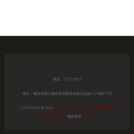
电话：1573108**
地址：重庆市两江新区双凤桥街道观月北路207号附15号
COPYRIGHT © 2026
WWW.UXMNG.COM
钻头
重庆翔源弘
科技有限公司
钻头
版权所有
SITEMAP