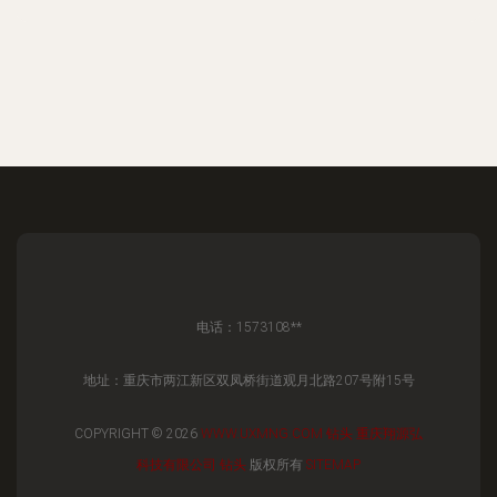
电话：1573108**
地址：重庆市两江新区双凤桥街道观月北路207号附15号
COPYRIGHT © 2026
WWW.UXMNG.COM
钻头
重庆翔源弘
科技有限公司
钻头
版权所有
SITEMAP