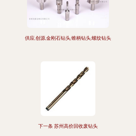
供应,创源,金刚石钻头,锥柄钻头,螺纹钻头
下一条 苏州高价回收废钻头