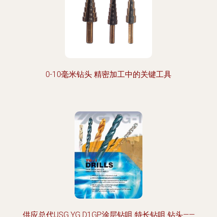
0-10毫米钻头 精密加工中的关键工具
供应总代USG YG D1GP涂层钻咀 特长钻咀 钻头——