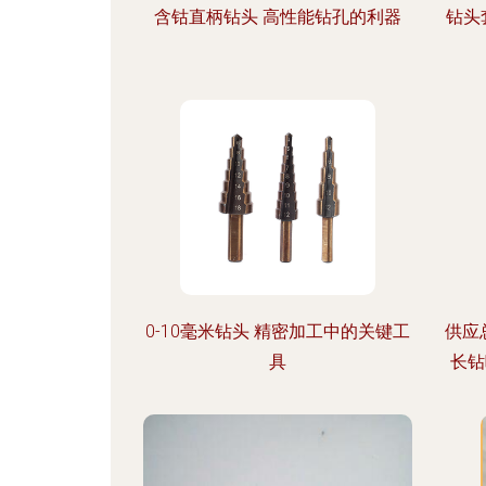
含钴直柄钻头 高性能钻孔的利器
钻头
0-10毫米钻头 精密加工中的关键工
供应总
具
长钻