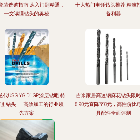
套装选购指南 从入门到精通，
十大热门电锤钻头推荐 精准
一文读懂钻头的奥秘
备利器
代USG YG D1GP涂层钻咀 特
吉米家居高速钢麻花钻头限
咀 钻头——高效加工的行业领
8.90元直降至8元，高性价比
先方案
具配件全面评测